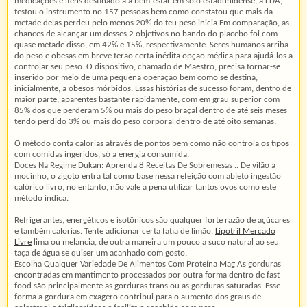
medicações e itens destinado a a bem-estar em solo estadunidense, a FDA,
testou o instrumento no 157 pessoas bem como constatou que mais da
metade delas perdeu pelo menos 20% do teu peso inicia Em comparação, as
chances de alcançar um desses 2 objetivos no bando do placebo foi com
quase metade disso, em 42% e 15%, respectivamente. Seres humanos arriba
do peso e obesas em breve terão certa inédita opção médica para ajudá-los a
controlar seu peso. O dispositivo, chamado de Maestro, precisa tornar-se
inserido por meio de uma pequena operação bem como se destina,
inicialmente, a obesos mórbidos. Essas histórias de sucesso foram, dentro de
maior parte, aparentes bastante rapidamente, com em grau superior com
85% dos que perderam 5% ou mais do peso braçal dentro de até seis meses
tendo perdido 3% ou mais do peso corporal dentro de até oito semanas.
O método conta calorias através de pontos bem como não controla os tipos
com comidas ingeridos, só a energia consumida.
Doces Na Regime Dukan: Aprenda 8 Receitas De Sobremesas .. De vilão a
mocinho, o zigoto entra tal como base nessa refeição com abjeto ingestão
calórico livro, no entanto, não vale a pena utilizar tantos ovos como este
método indica.
Refrigerantes, energéticos e isotônicos são qualquer forte razão de açúcares
e também calorias. Tente adicionar certa fatia de limão,
Lipotril Mercado
Livre
lima ou melancia, de outra maneira um pouco a suco natural ao seu
taça de água se quiser um acanhado com gosto.
Escolha Qualquer Variedade De Alimentos Com Proteína Mag As gorduras
encontradas em mantimento processados por outra forma dentro de fast
food são principalmente as gorduras trans ou as gorduras saturadas. Esse
forma a gordura em exagero contribui para o aumento dos graus de