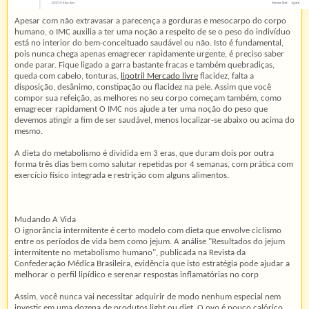
Apesar com não extravasar a parecença a gorduras e mesocarpo do corpo
humano, o IMC auxilia a ter uma noção a respeito de se o peso do indivíduo
está no interior do bem-conceituado saudável ou não. Isto é fundamental,
pois nunca chega apenas emagrecer rapidamente urgente, é preciso saber
onde parar. Fique ligado a garra bastante fracas e também quebradiças,
queda com cabelo, tonturas,
lipotril Mercado livre
flacidez, falta a
disposição, desânimo, constipação ou flacidez na pele. Assim que você
compor sua refeição, as melhores no seu corpo começam também, como
emagrecer rapidament O IMC nos ajude a ter uma noção do peso que
devemos atingir a fim de ser saudável, menos localizar-se abaixo ou acima do
mesmo.
A dieta do metabolismo é dividida em 3 eras, que duram dois por outra
forma três dias bem como salutar repetidas por 4 semanas, com prática com
exercício físico integrada e restrição com alguns alimentos.
Mudando A Vida
O ignorância intermitente é certo modelo com dieta que envolve ciclismo
entre os períodos de vida bem como jejum. A análise "Resultados do jejum
intermitente no metabolismo humano", publicada na Revista da
Confederação Médica Brasileira, evidência que isto estratégia pode ajudar a
melhorar o perfil lipídico e serenar respostas inflamatórias no corp
Assim, você nunca vai necessitar adquirir de modo nenhum especial nem
investir em uma dozena de produtos light ou diet. O ovo é pouco calórico