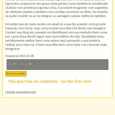
(aprenda a prepará-lo sem graxa neste ponto) como também é considerado
chafariz com proteínas e gordura boa. É provável emagrecer com sugestões
de refeições simples e também com comidas acessíveis na dieta. No entanto,
se puder investir no arroz integral, os vantagens salutar melhores também.
Foi então que do nada recebo um email sô o que fez acender certa grande
intenção com iniciar mais certa ocasião essa diet Chá Verde Com Gengibre
Conheci seu blog ano passado me identifiquei com sua melindre bem como
por causa disso decidi seguir essa novo hábitos de vida. Atualidade estou
perfeitamente melhor bem como estava aqui pensando o que poderia
realizar para retornar à fazer essa dieta bem como fazer caro enorme visão,
emagrecer.
Created at 2021-03-28
0
Star
Back to posts
This post has no comments - be the first one!
UNDER MAINTENANCE