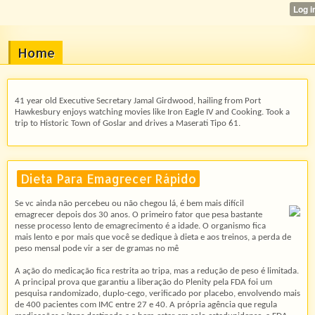
Home
41 year old Executive Secretary Jamal Girdwood, hailing from Port
Hawkesbury enjoys watching movies like Iron Eagle IV and Cooking. Took a
trip to Historic Town of Goslar and drives a Maserati Tipo 61.
Dieta Para Emagrecer Rápido
Se vc ainda não percebeu ou não chegou lá, é bem mais difícil
emagrecer depois dos 30 anos. O primeiro fator que pesa bastante
nesse processo lento de emagrecimento é a idade. O organismo fica
mais lento e por mais que você se dedique à dieta e aos treinos, a perda de
peso mensal pode vir a ser de gramas no mê
A ação do medicação fica restrita ao tripa, mas a redução de peso é limitada.
A principal prova que garantiu a liberação do Plenity pela FDA foi um
pesquisa randomizado, duplo-cego, verificado por placebo, envolvendo mais
de 400 pacientes com IMC entre 27 e 40. A própria agência que regula