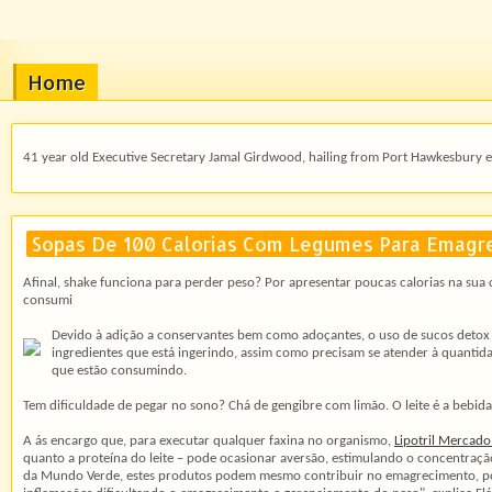
Home
41 year old Executive Secretary Jamal Girdwood, hailing from Port Hawkesbury enj
Sopas De 100 Calorias Com Legumes Para Emagr
Afinal, shake funciona para perder peso? Por apresentar poucas calorias na sua c
consumi
Devido à adição a conservantes bem como adoçantes, o uso de sucos detox i
ingredientes que está ingerindo, assim como precisam se atender à quantid
que estão consumindo.
Tem dificuldade de pegar no sono? Chá de gengibre com limão. O leite é a bebida 
A ás encargo que, para executar qualquer faxina no organismo,
Lipotril Mercado
quanto a proteína do leite – pode ocasionar aversão, estimulando o concentração d
da Mundo Verde, estes produtos podem mesmo contribuir no emagrecimento, po