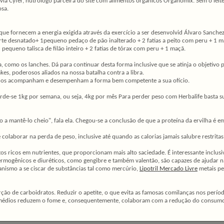
ia Cyfer, nutrólogo parceira do site com alimentos orgânicos Organomix. Sem o leite,
osa.
rque fornecem a energia exigida através da exercício a ser desenvolvid Álvaro Sanche
gurte desnatado+ 1pequeno pedaço de pão inalterado + 2 fatias a peito com peru + 1 m
 pequeno talisca de filão inteiro + 2 fatias de tórax com peru + 1 maçã.
 como os lanches. Dá para continuar desta forma inclusive que se atinja o objetivo
kes, poderosos aliados na nossa batalha contra a libra.
es nos acompanham e desempenham a forma bem competente a sua ofício.
de-se 1kg por semana, ou seja, 4kg por mês Para perder peso com Herbalife basta subs
 a mantê-lo cheio", fala ela. Chegou-se a conclusão de que a proteína da ervilha é e
colaborar na perda de peso, inclusive até quando as calorias jamais salubre restrit
s ricos em nutrientes, que proporcionam mais alto saciedade. É interessante inclusi
termogênicos e diuréticos, como gengibre e também valentão, são capazes de ajudar 
ganismo a se ciscar de substâncias tal como mercúrio,
Lipotril Mercado Livre
metais p
orção de carboidratos. Reduzir o apetite, o que evita as famosas comilanças nos p
 remédios reduzem o fome e, consequentemente, colaboram com a redução do consumo 