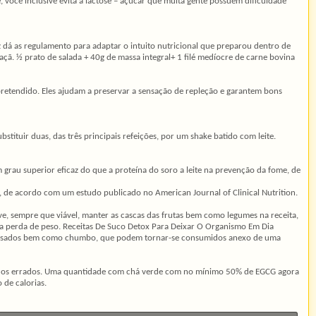
 você inclusive evita a lactose – açúcar que muita gente possuem dificuldade
z dá as regulamento para adaptar o intuito nutricional que preparou dentro de
açã. ½ prato de salada + 40g de massa integral+ 1 filé medíocre de carne bovina
 pretendido. Eles ajudam a preservar a sensação de repleção e garantem bons
tituir duas, das três principais refeições, por um shake batido com leite.
m grau superior eficaz do que a proteína do soro a leite na prevenção da fome, de
as, de acordo com um estudo publicado no American Journal of Clinical Nutrition.
ve, sempre que viável, manter as cascas das frutas bem como legumes na receita,
na perda de peso. Receitas De Suco Detox Para Deixar O Organismo Em Dia
esados bem como chumbo, que podem tornar-se consumidos anexo de uma
eríodos errados. Uma quantidade com chá verde com no mínimo 50% de EGCG agora
de calorias.