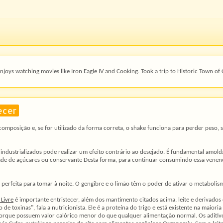
oys watching movies like Iron Eagle IV and Cooking. Took a trip to Historic Town of 
ecer
omposição e, se for utilizado da forma correta, o shake funciona para perder peso, s
ndustrializados pode realizar um efeito contrário ao desejado. É fundamental amold
ade de açúcares ou conservante Desta forma, para continuar consumindo essa veneno 
perfeita para tomar à noite. O gengibre e o limão têm o poder de ativar o metabolism
 Livre
é importante entristecer, além dos mantimento citados acima, leite e derivados e
e toxinas", fala a nutricionista. Ele é a proteína do trigo e está existente na maiori
rque possuem valor calórico menor do que qualquer alimentação normal. Os aditi