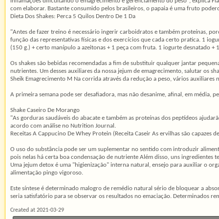
inflamações dificultando o emagrecimento e gerenciamento do peso", explica Fláv
com elaborar. Bastante consumido pelos brasileiros, o papaia é uma fruto poder
Dieta Dos Shakes: Perca 5 Quilos Dentro De 1 Da
"Antes de fazer treino é necessário ingerir carboidratos e também proteínas, po
função das representativas físicas e dos exercícios que cada certo pratica. 1 io
(150 g.) + certo manípulo a azeitonas + 1 peça com fruta. 1 iogurte desnatado + 1
Os shakes são bebidas recomendadas a fim de substituir qualquer jantar pequena,
nutrientes. Um desses auxiliares da nossa jejum de emagrecimento, salutar os sha
Sheik Emagrecimento M Na corrida através da redução a peso, vários auxiliar
A primeira semana pode ser desafiadora, mas não desanime, afinal, em média, per
Shake Caseiro De Morango
"As gorduras saudáveis ​​do abacate e também as proteínas dos peptídeos ajudarão
acordo com análise no Nutrition Journal.
Receitas A Cappucino De Whey Protein (Receita Caseir As ervilhas são capazes de 
O uso do substância pode ser um suplementar no sentido com introduzir alimento
pois nelas há certa boa condensação de nutriente Além disso, uns ingredientes 
Uma jejum detox é uma "higienização" interna natural, ensejo para auxiliar o or
alimentação pingo vigoroso.
Este síntese é determinado malogro de remédio natural sério de bloquear a abs
seria satisfatório para se observar os resultados no emaciação. Determinados
Created at 2021-03-29