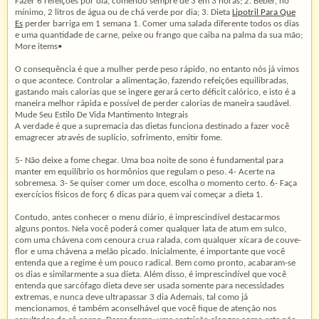
Fazer 6 refeições por dia, comendo sempre de 3 em 3 horas; 2. Beber, no
mínimo, 2 litros de água ou de chá verde por dia; 3. Dieta
Lipotril Para Que
Es
perder barriga em 1 semana 1. Comer uma salada diferente todos os dias
e uma quantidade de carne, peixe ou frango que caiba na palma da sua mão;
More items•
O consequência é que a mulher perde peso rápido, no entanto nós já vimos
o que acontece. Controlar a alimentação, fazendo refeições equilibradas,
gastando mais calorias que se ingere gerará certo déficit calórico, e isto é a
maneira melhor rápida e possível de perder calorias de maneira saudável.
Mude Seu Estilo De Vida Mantimento Integrais
A verdade é que a supremacia das dietas funciona destinado a fazer você
emagrecer através de suplício, sofrimento, emitir fome.
5- Não deixe a fome chegar. Uma boa noite de sono é fundamental para
manter em equilíbrio os hormônios que regulam o peso. 4- Acerte na
sobremesa. 3- Se quiser comer um doce, escolha o momento certo. 6- Faça
exercícios físicos de forç 6 dicas para quem vai começar a dieta 1.
Contudo, antes conhecer o menu diário, é imprescindível destacarmos
alguns pontos. Nela você poderá comer qualquer lata de atum em sulco,
com uma chávena com cenoura crua ralada, com qualquer xícara de couve-
flor e uma chávena a melão picado. Inicialmente, é importante que você
entenda que a regime é um pouco radical. Bem como pronto, acabaram-se
os dias e similarmente a sua dieta. Além disso, é imprescindível que você
entenda que sarcófago dieta deve ser usada somente para necessidades
extremas, e nunca deve ultrapassar 3 dia Ademais, tal como já
mencionamos, é também aconselhável que você fique de atenção nos