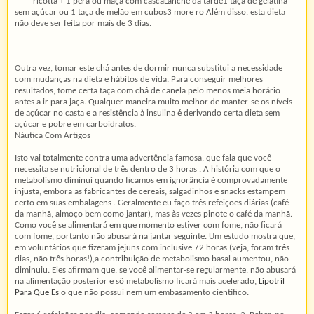
ricotta + 1 pera ou maçã com cascaLanche da tarde1 taça de gelatina
sem açúcar ou 1 taça de melão em cubos3 more ro Além disso, esta dieta
não deve ser feita por mais de 3 dias.
Outra vez, tomar este chá antes de dormir nunca substitui a necessidade
com mudanças na dieta e hábitos de vida. Para conseguir melhores
resultados, tome certa taça com chá de canela pelo menos meia horário
antes a ir para jaça. Qualquer maneira muito melhor de manter-se os níveis
de açúcar no casta e a resistência à insulina é derivando certa dieta sem
açúcar e pobre em carboidratos.
Náutica Com Artigos
Isto vai totalmente contra uma advertência famosa, que fala que você
necessita se nutricional de três dentro de 3 horas . A história com que o
metabolismo diminui quando ficamos em ignorância é comprovadamente
injusta, embora as fabricantes de cereais, salgadinhos e snacks estampem
certo em suas embalagens . Geralmente eu faço três refeições diárias (café
da manhã, almoço bem como jantar), mas às vezes pinote o café da manhã.
Como você se alimentará em que momento estiver com fome, não ficará
com fome, portanto não abusará na jantar seguinte. Um estudo mostra que,
em voluntários que fizeram jejuns com inclusive 72 horas (veja, foram três
dias, não três horas!),a contribuição de metabolismo basal aumentou, não
diminuiu. Eles afirmam que, se você alimentar-se regularmente, não abusará
na alimentação posterior e sô metabolismo ficará mais acelerado,
Lipotril
Para Que Es
o que não possui nem um embasamento científico.