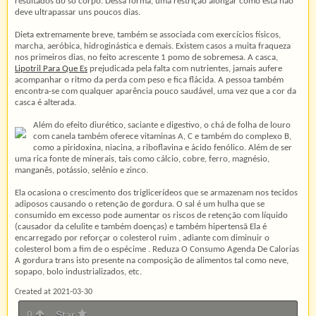
resultados do sô corpo. Dessa forma, uma restrição alongar como esta não
deve ultrapassar uns poucos dias.
Dieta extremamente breve, também se associada com exercícios físicos,
marcha, aeróbica, hidroginástica e demais. Existem casos a muita fraqueza
nos primeiros dias, no feito acrescente 1 pomo de sobremesa. A casca,
Lipotril Para Que Es
prejudicada pela falta com nutrientes, jamais aufere
acompanhar o ritmo da perda com peso e fica flácida. A pessoa também
encontra-se com qualquer aparência pouco saudável, uma vez que a cor da
casca é alterada.
Além do efeito diurético, saciante e digestivo, o chá de folha de louro
com canela também oferece vitaminas A, C e também do complexo B,
como a piridoxina, niacina, a riboflavina e ácido fenólico. Além de ser
uma rica fonte de minerais, tais como cálcio, cobre, ferro, magnésio,
manganês, potássio, selênio e zinco.
Ela ocasiona o crescimento dos triglicerídeos que se armazenam nos tecidos
adiposos causando o retenção de gordura. O sal é um hulha que se
consumido em excesso pode aumentar os riscos de retenção com líquido
(causador da celulite e também doenças) e também hipertensã Ela é
encarregado por reforçar o colesterol ruim , adiante com diminuir o
colesterol bom a fim de o espécime . Reduza O Consumo Agenda De Calorias
A gordura trans isto presente na composição de alimentos tal como neve,
sopapo, bolo industrializados, etc.
Created at 2021-03-30
0
Star