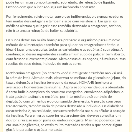
pode ter um mau comportamento, sobretudo, de retenção de líquido,
fazendo com que o inchado seja um incômodo constante.
Por fenecimento, valeiro notar que o uso indiferenciado de emagrecedores
tem muitas desvantagens e também riscos com resistência. Em geral, os
médicos alertam que ingerir esse remédio destinado a emagrecer, sozinho,
não traz uma arruinação de halter satisfatória.
Os sucos detox são muito bons para preparar o organismo para um novo
método de alimentação e também para ajudar no emagreciment Então, o
ideal é fazer uma pesquisa, testar as variedades e adequá-las à sua rotina. A
combinação desses ingredientes resulta em um suco de paladar bem aberto,
com frescor e levemente picante. Além dessas duas opções, há muitas outras
receitas de suco detox, inclusive de outras cores.
Metformina emagrece (no entanto você é inteligente e também não vai usá-
la a fim de isto). Além do mais, observou-se melhora da glicemia no jejum, do
taxa a defensão a insulina bem como da escala HOMA-IR (melhora a
avaliação a homeostase da insulina). Agora se compreende que a obesidade
é certo bulício complexo do remelexo energético, envolvendo adipócitos, o
trato gastrointestinal e o encéfalo, por intermédio de sô controle de
deglutição com alimentos e do consumido de energia. A porção com peso
transtornado, também varia de pessoa destinado a indivíduo. Os diabéticos
característica 2, na realidade, possuem resistência nas suas células à atuação
da insulina. Para em grau superior esclarecimentos, deve-se consultar um
doutor cirurgião maior parte ou endocrinologista. Mas não podemos cair
em uma hipoglicemia, se estais muito mareados tendes o que comer algum
glucídio para alar o açúcar no casta.