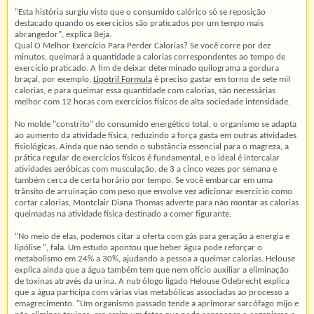
"Esta história surgiu visto que o consumido calórico só se reposição
destacado quando os exercícios são praticados por um tempo mais
abrangedor", explica Beja.
Qual O Melhor Exercício Para Perder Calorias? Se você corre por dez
minutos, queimará a quantidade a calorias correspondentes ao tempo de
exercício praticado. A fim de deixar determinado quilograma a gordura
braçal, por exemplo,
Lipotril Formula
é preciso gastar em torno de sete mil
calorias, e para queimar essa quantidade com calorias, são necessárias
melhor com 12 horas com exercícios físicos de alta sociedade intensidade.
No molde "constrito" do consumido energético total, o organismo se adapta
ao aumento da atividade física, reduzindo a força gasta em outras atividades
fisiológicas. Ainda que não sendo o substância essencial para o magreza, a
prática regular de exercícios físicos é fundamental, e o ideal é intercalar
atividades aeróbicas com musculação, de 3 a cinco vezes por semana e
também cerca de certa horário por tempo. Se você embarcar em uma
trânsito de arruinação com peso que envolve vez adicionar exercício como
cortar calorias, Montclair Diana Thomas adverte para não montar as calorias
queimadas na atividade física destinado a comer figurante.
"No meio de elas, podemos citar a oferta com gás para geração a energia e
lipólise ", fala. Um estudo apontou que beber água pode reforçar o
metabolismo em 24% a 30%, ajudando a pessoa a queimar calorias. Helouse
explica ainda que a água também tem que nem ofício auxiliar a eliminação
de toxinas através da urina. A nutrólogo ligado Helouse Odebrecht explica
que a água participa com várias vias metabólicas associadas ao processo a
emagrecimento. "Um organismo passado tende a aprimorar sarcófago mijo e