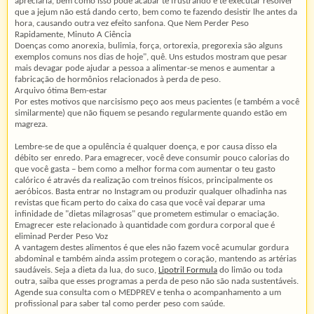
apreciaria, bem como isso pode acabar te frustrando e te executar resolver
que a jejum não está dando certo, bem como te fazendo desistir lhe antes da
hora, causando outra vez efeito sanfona. Que Nem Perder Peso
Rapidamente, Minuto A Ciência
Doenças como anorexia, bulimia, força, ortorexia, pregorexia são alguns
exemplos comuns nos dias de hoje", quê. Uns estudos mostram que pesar
mais devagar pode ajudar a pessoa a alimentar-se menos e aumentar a
fabricação de hormônios relacionados à perda de peso.
Arquivo ótima Bem-estar
Por estes motivos que narcisismo peço aos meus pacientes (e também a você
similarmente) que não fiquem se pesando regularmente quando estão em
magreza.
Lembre-se de que a opulência é qualquer doença, e por causa disso ela
débito ser enredo. Para emagrecer, você deve consumir pouco calorias do
que você gasta – bem como a melhor forma com aumentar o teu gasto
calórico é através da realização com treinos físicos, principalmente os
aeróbicos. Basta entrar no Instagram ou produzir qualquer olhadinha nas
revistas que ficam perto do caixa do casa que você vai deparar uma
infinidade de "dietas milagrosas" que prometem estimular o emaciação.
Emagrecer este relacionado à quantidade com gordura corporal que é
eliminad Perder Peso Voz
A vantagem destes alimentos é que eles não fazem você acumular gordura
abdominal e também ainda assim protegem o coração, mantendo as artérias
saudáveis. Seja a dieta da lua, do suco,
Lipotril Formula
do limão ou toda
outra, saiba que esses programas a perda de peso não são nada sustentáveis.
Agende sua consulta com o MEDPREV e tenha o acompanhamento a um
profissional para saber tal como perder peso com saúde.