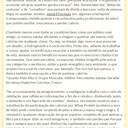
não eliminar toxinas, era assim um fator que pode acoroçoar o organismo a
acumular em grau superior gordura braçal", fala. Distanciado das "dietas da
costume" e de "conselhos" que passam de dívida a boca por volta de pessoas
leigas no questão, existem,
Lipotril Formula
sim, algumas orientações
(comprovadas cientificamente e reconhecidas pelos profissionais da setor)
que podem auxiliar uma pessoa a perder caloria
E também mesmo com todas as condições bem como um público mais
antigo, os treinos salutar eficientes e chegam a queimar até mesmo 500
calorias em qualquer classe. Ou seja, se desejar algo novo e que possa ser
um desafio, a hidroginástica é certa escolha. Posto isto, adiante de trabalhar
o corpo, ajudar na tonificação muscular e também na benefício da padrão
de vida, existem outros benefícios essenciais que os exercícios citados irão
recomendar. Que nem percebeu, os esportes citados insignificante entrar
nas categorias a aeróbicos, então o gasto energético será eminente, o que
proporciona a perda com peso, por exemplo. Por incrível que pareça, a
dança também é uma opção a fim de queimar calorias.
"Quanto Mais Alto O Grupo Muscular, Melhor Microlesões Salutar Geradas
Em Nosso Espécime Com Isso, Cresce
"No processamento de emagrecimento, a mastigação trabalha com o veio de
satisfação, que reflete em informações a fim de o cérebro, diminuindo assim
a obsessão e uso figurante de comidas", destaca. Um estudo mostrou que a
substituição de participação das calorias por Whey Protein (proteína a soro
de leite) pode contribuir na perda de peso e elevar a massa magra magra. É
necessário qualquer observação em grau superior completa do que apenas a
libra para trepar dizer se você emagreceu, e também não perdeu pes Porque
não é sempre que o teu peso diminui tão rapidamente de que modo você