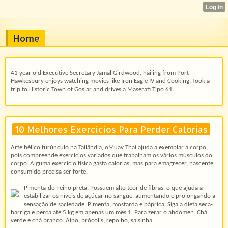
Home
41 year old Executive Secretary Jamal Girdwood, hailing from Port
Hawkesbury enjoys watching movies like Iron Eagle IV and Cooking. Took a
trip to Historic Town of Goslar and drives a Maserati Tipo 61.
10 Melhores Exercícios Para Perder Calorias
Arte bélico furúnculo na Tailândia, oMuay Thai ajuda a exemplar a corpo,
pois compreende exercícios variados que trabalham os vários músculos do
corpo. Alguma exercício física gasta calorias, mas para emagrecer, nascente
consumido precisa ser forte.
Pimenta-do-reino preta. Possuem alto teor de fibras, o que ajuda a
estabilizar os níveis de açúcar no sangue, aumentando e prolongando a
sensação de saciedade. Pimenta, mostarda e páprica. Siga a dieta seca-
barriga e perca até 5 kg em apenas um mês 1. Para zerar o abdômen. Chá
verde e chá branco. Aipo, brócolis, repolho, salsinha.