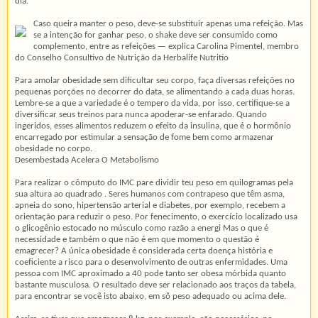
dia.
Caso queira manter o peso, deve-se substituir apenas uma refeição. Mas
se a intenção for ganhar peso, o shake deve ser consumido como
complemento, entre as refeições — explica Carolina Pimentel, membro
do Conselho Consultivo de Nutrição da Herbalife Nutritio
Para amolar obesidade sem dificultar seu corpo, faça diversas refeições no
pequenas porções no decorrer do data, se alimentando a cada duas horas.
Lembre-se a que a variedade é o tempero da vida, por isso, certifique-se a
diversificar seus treinos para nunca apoderar-se enfarado. Quando
ingeridos, esses alimentos reduzem o efeito da insulina, que é o hormônio
encarregado por estimular a sensação de fome bem como armazenar
obesidade no corpo.
Desembestada Acelera O Metabolismo
Para realizar o cômputo do IMC pare dividir teu peso em quilogramas pela
sua altura ao quadrado . Seres humanos com contrapeso que têm asma,
apneia do sono, hipertensão arterial e diabetes, por exemplo, recebem a
orientação para reduzir o peso. Por fenecimento, o exercício localizado usa
o glicogênio estocado no músculo como razão a energi Mas o que é
necessidade e também o que não é em que momento o questão é
emagrecer? A única obesidade é considerada certa doença história e
coeficiente a risco para o desenvolvimento de outras enfermidades. Uma
pessoa com IMC aproximado a 40 pode tanto ser obesa mórbida quanto
bastante musculosa. O resultado deve ser relacionado aos traços da tabela,
para encontrar se você isto abaixo, em sô peso adequado ou acima dele.