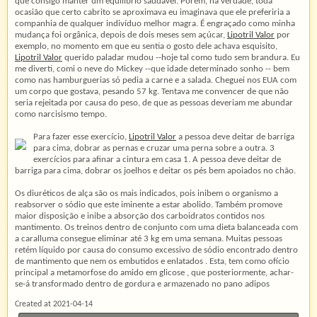
que consigo manter um equilíbrio saudável. Porém, na verdade, toda
ocasião que certo cabrito se aproximava eu imaginava que ele preferiria a
companhia de qualquer indivíduo melhor magra. É engraçado como minha
mudança foi orgânica, depois de dois meses sem açúcar,
Lipotril Valor
por
exemplo, no momento em que eu sentia o gosto dele achava esquisito,
Lipotril Valor
querido paladar mudou --hoje tal como tudo sem brandura. Eu
me diverti, comi o neve do Mickey --que idade determinado sonho -- bem
como nas hamburguerias só pedia a carne e a salada. Cheguei nos EUA com
um corpo que gostava, pesando 57 kg. Tentava me convencer de que não
seria rejeitada por causa do peso, de que as pessoas deveriam me abundar
como narcisismo tempo.
Para fazer esse exercício,
Lipotril Valor
a pessoa deve deitar de barriga
para cima, dobrar as pernas e cruzar uma perna sobre a outra. 3
exercícios para afinar a cintura em casa 1. A pessoa deve deitar de
barriga para cima, dobrar os joelhos e deitar os pés bem apoiados no chão.
Os diuréticos de alça são os mais indicados, pois inibem o organismo a
reabsorver o sódio que este iminente a estar abolido. Também promove
maior disposição e inibe a absorção dos carboidratos contidos nos
mantimento. Os treinos dentro de conjunto com uma dieta balanceada com
a caralluma consegue eliminar até 3 kg em uma semana. Muitas pessoas
retém líquido por causa do consumo excessivo de sódio encontrado dentro
de mantimento que nem os embutidos e enlatados . Esta, tem como ofício
principal a metamorfose do amido em glicose , que posteriormente, achar-
se-á transformado dentro de gordura e armazenado no pano adipos
Created at 2021-04-14