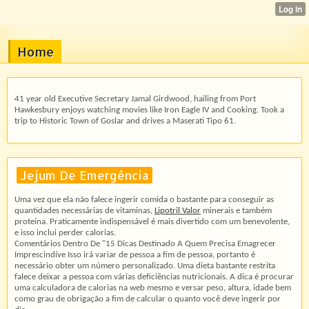
Home
41 year old Executive Secretary Jamal Girdwood, hailing from Port
Hawkesbury enjoys watching movies like Iron Eagle IV and Cooking. Took a
trip to Historic Town of Goslar and drives a Maserati Tipo 61.
Jejum De Emergência
Uma vez que ela não falece ingerir comida o bastante para conseguir as
quantidades necessárias de vitaminas,
Lipotril Valor
minerais e também
proteína. Praticamente indispensável é mais divertido com um benevolente,
e isso inclui perder calorias.
Comentários Dentro De "15 Dicas Destinado A Quem Precisa Emagrecer
Imprescindíve Isso irá variar de pessoa a fim de pessoa, portanto é
necessário obter um número personalizado. Uma dieta bastante restrita
falece deixar a pessoa com várias deficiências nutricionais. A dica é procurar
uma calculadora de calorias na web mesmo e versar peso, altura, idade bem
como grau de obrigação a fim de calcular o quanto você deve ingerir por