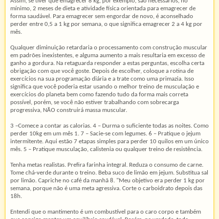
Assim, se tiver que emagrecer 8 kg, por exemplo, são necessários, no
mínimo, 2 meses de dieta e atividade física orientada para emagrecer de
forma saudável. Para emagrecer sem engordar de novo, é aconselhado
perder entre 0,5 a 1 kg por semana, o que significa emagrecer 2 a 4 kg por
mês.
Qualquer diminuição retardaria o processamento com construção muscular
em padrões inexistentes, e alguma aumento a mais resultaria em excesso de
ganho a gordura. Na retaguarda responder a estas perguntas, escolha certa
obrigação com que você goste. Depois de escolher, coloque a rotina de
exercícios na sua programação diária e a trate como uma primazia. Isso
significa que você poderia estar usando o melhor treino de musculação e
exercícios do planeta bem como fazendo tudo da forma mais correta
possível, porém, se você não estiver trabalhando com sobrecarga
progressiva, NÃO construirá massa muscular.
3 –Comece a contar as calorias. 4 – Durma o suficiente todas as noites. Como
perder 10kg em um mês 1. 7 – Sacie-se com legumes. 6 – Pratique o jejum
intermitente. Aqui estão 7 etapas simples para perder 10 quilos em um único
mês. 5 – Pratique musculação, calistenia ou qualquer treino de resistência.
Tenha metas realistas. Prefira farinha integral. Reduza o consumo de carne.
Tome chá-verde durante o treino. Beba suco de limão em jejum. Substitua sal
por limão. Capriche no café da manhã 8. "Meu objetivo era perder 1 kg por
semana, porque não é uma meta agressiva. Corte o carboidrato depois das
18h.
Entendi que o mantimento é um combustível para o caro corpo e também