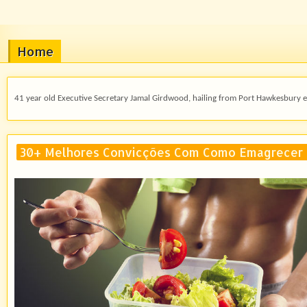
Home
41 year old Executive Secretary Jamal Girdwood, hailing from Port Hawkesbury enj
30+ Melhores Convicções Com Como Emagrecer A