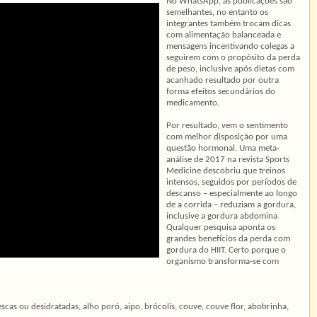
No WhatsApp, as publicações são
semelhantes, no entanto os
integrantes também trocam dicas
com alimentação balanceada e
mensagens incentivando colegas a
seguirem com o propósito da perda
de peso, inclusive após dietas com
acanhado resultado por outra
forma efeitos secundários do
medicamento.
Por resultado, vem o sentimento
com melhor disposição por uma
questão hormonal. Uma meta-
análise de 2017 na revista Sports
Medicine descobriu que treinos
intensos, seguidos por períodos de
descanso – especialmente ao longo
de a corrida – reduziam a gordura,
inclusive a gordura abdomina
Qualquer pesquisa aponta os
grandes benefícios da perda com
gordura do HIIT. Certo porque o
organismo transforma-se com
scas ou desidratadas, alho poró, aipo, brócolis, couve, couve flor, abobrinha,