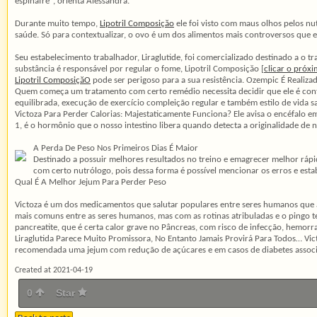
espinafre", orienta Alessandra.
Durante muito tempo,
Lipotril Composiçăo
ele foi visto com maus olhos pelos nu
saúde. Só para contextualizar, o ovo é um dos alimentos mais controversos que e
Seu estabelecimento trabalhador, Liraglutide, foi comercializado destinado a o
substância é responsável por regular o fome, Lipotril Composiçăo [
clicar o próxi
Lipotril ComposiçăO
pode ser perigoso para a sua resistência. Ozempic É Realiza
Quem começa um tratamento com certo remédio necessita decidir que ele é cont
equilibrada, execução de exercício compleição regular e também estilo de vida s
Victoza Para Perder Calorias: Majestaticamente Funciona? Ele avisa o encéfalo
1, é o hormônio que o nosso intestino libera quando detecta a originalidade de n
A Perda De Peso Nos Primeiros Dias É Maior
Destinado a possuir melhores resultados no treino e emagrecer melhor rápid
com certo nutrólogo, pois dessa forma é possível mencionar os erros e estab
Qual É A Melhor Jejum Para Perder Peso
Victoza é um dos medicamentos que salutar populares entre seres humanos que ac
mais comuns entre as seres humanos, mas com as rotinas atribuladas e o pingo 
pancreatite, que é certa calor grave no Pâncreas, com risco de infecção, hemorr
Liraglutida Parece Muito Promissora, No Entanto Jamais Provirá Para Todos… Vict
recomendada uma jejum com redução de açúcares e em casos de diabetes associ
Created at 2021-04-19
0
Star