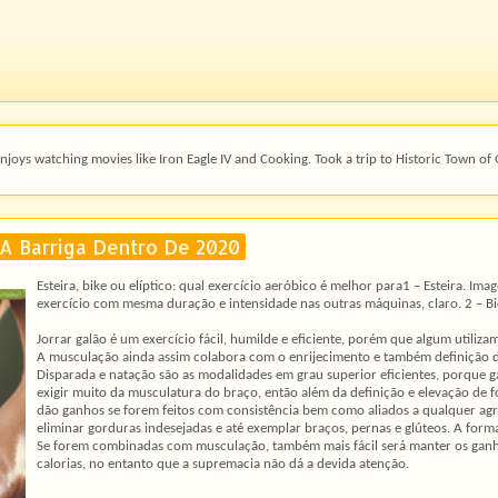
oys watching movies like Iron Eagle IV and Cooking. Took a trip to Historic Town of 
 Barriga Dentro De 2020
Esteira, bike ou elíptico: qual exercício aeróbico é melhor para1 – Esteira. Ima
exercício com mesma duração e intensidade nas outras máquinas, claro. 2 – Bi
Jorrar galão é um exercício fácil, humilde e eficiente, porém que algum utiliza
A musculação ainda assim colabora com o enrijecimento e também definição 
Disparada e natação são as modalidades em grau superior eficientes, porque g
exigir muito da musculatura do braço, então além da definição e elevação de f
dão ganhos se forem feitos com consistência bem como aliados a qualquer agrad
eliminar gorduras indesejadas e até exemplar braços, pernas e glúteos. A for
Se forem combinadas com musculação, também mais fácil será manter os ganh
calorias, no entanto que a supremacia não dá a devida atenção.