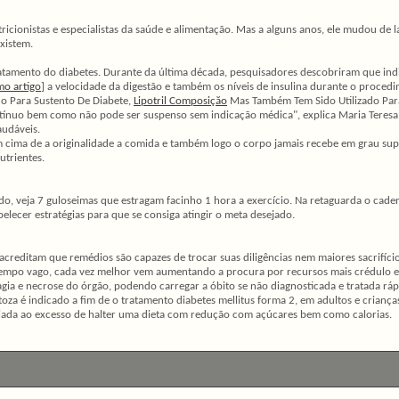
tricionistas e especialistas da saúde e alimentação. Mas a alguns anos, ele mudou de
xistem.
 tratamento do diabetes. Durante da última década, pesquisadores descobriram que i
mo artigo
] a velocidade da digestão e também os níveis de insulina durante o proc
do Para Sustento De Diabete,
Lipotril Composiçăo
Mas Também Tem Sido Utilizado Pa
ínuo bem como não pode ser suspenso sem indicação médica", explica Maria Teresa.
audáveis.
 em cima de a originalidade a comida e também logo o corpo jamais recebe em grau s
utrientes.
o, veja 7 guloseimas que estragam facinho 1 hora a exercício. Na retaguarda o cader
elecer estratégias para que se consiga atingir o meta desejado.
reditam que remédios são capazes de trocar suas diligências nem maiores sacrifícios
tempo vago, cada vez melhor vem aumentando a procura por recursos mais crédulo e h
agia e necrose do órgão, podendo carregar a óbito se não diagnosticada e tratada ráp
oza é indicado a fim de o tratamento diabetes mellitus forma 2, em adultos e crianç
ada ao excesso de halter uma dieta com redução com açúcares bem como calorias.