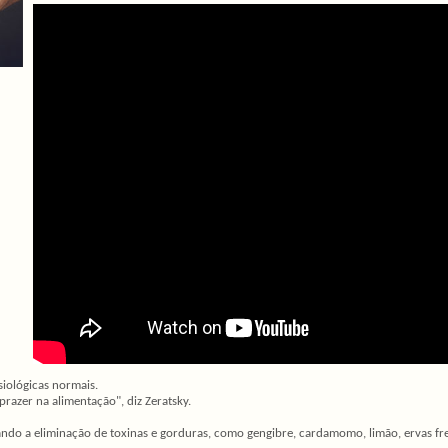
siológicas normais.
razer na alimentação", diz Zeratsky.
itando a eliminação de toxinas e gorduras, como gengibre, cardamomo, limão, ervas fre