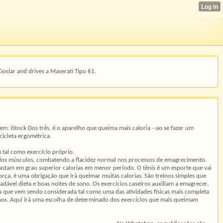
Goslar and drives a Maserati Tipo 61.
gem: iStock Dos três, é o aparelho que queima mais caloria --ao se fazer um
cicleta ergométrica.
m tal como exercício próprio.
dos músculos, combatendo a flacidez normal nos processos de emagrecimento.
astam em grau superior calorias em menor período. O tênis é um esporte que vai
orça, é uma obrigação que irá queimar muitas calorias. São treinos simples que
ável dieta e boas noites de sono. Os exercícios caseiros auxiliam a emagrecer,
ma que vem sendo considerada tal como uma das atividades físicas mais completa
os. Aqui irá uma escolha de determinado dos exercícios que mais queimam