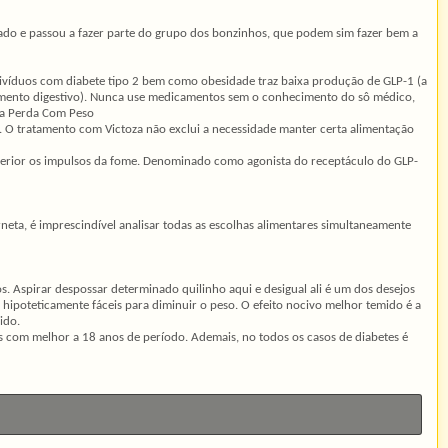
 lado e passou a fazer parte do grupo dos bonzinhos, que podem sim fazer bem a
ndivíduos com diabete tipo 2 bem como obesidade traz baixa produção de GLP-1 (a
edimento digestivo). Nunca use medicamentos sem o conhecimento do sô médico,
ra Perda Com Peso
 O tratamento com Victoza não exclui a necessidade manter certa alimentação
uperior os impulsos da fome. Denominado como agonista do receptáculo do GLP-
neta, é imprescindível analisar todas as escolhas alimentares simultaneamente
. Aspirar despossar determinado quilinho aqui e desigual ali é um dos desejos
ipoteticamente fáceis para diminuir o peso. O efeito nocivo melhor temido é a
ido.
as com melhor a 18 anos de período. Ademais, no todos os casos de diabetes é