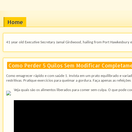
Home
41 year old Executive Secretary Jamal Girdwood, hailing from Port Hawkesbury enj
Como Perder 5 Quilos Sem Modificar Completam
Como emagrecer rápido e com saúde 1. Invista em um prato equilibrado e varia
restritivas. Pratique exercícios para queimar a gordura. Faça apenas as refeições 
Veja quais são os alimentos liberados para comer sem culpa. O que pode 