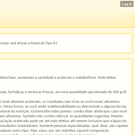
Goslar and drives a Maserati Tipo 61.
esincham, aumentam a saciedade e aceleram o metabolismo. Evite dietas
tas, hortaliças e verduras frescas, em uma quantidade aproximada de 400 g/di
o nível alimenta acelerado, os resultados não virão se você comer alimentos
s. Dessa forma, se você sentir indefensabilidade ou descômodo a alguma forma,
sional da nutrição. Esclarecidos estes pontos, comba dizer ainda que, caso você
 plano alimentar. Também não comba reforçar as quantidades sugeridas. Mesmo
emaciação acelerado pode ser até mais efetivo até mesmo inclusive que a jejum do
 resultados instantâneos. Somente pessoas especializadas, quer dizer, são capazes
lquer outro tipo. Mas, claro, por ser restritiva, Lipotril Composiçăo