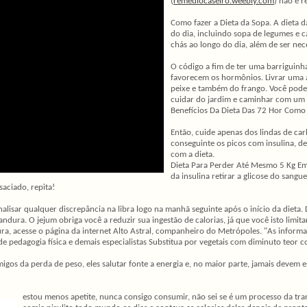
(
remediocaseiro.weebly.com
) não é 
Como fazer a Dieta da Sopa. A dieta 
do dia, incluindo sopa de legumes e c
chás ao longo do dia, além de ser nec
O código a fim de ter uma barriguinh
favorecem os hormônios. Livrar uma 
peixe e também do frango. Você pode 
cuidar do jardim e caminhar com um l
Benefícios Da Dieta Das 72 Hor Como
Então, cuide apenas dos lindas de ca
conseguinte os picos com insulina, de
com a dieta.
Dieta Para Perder Até Mesmo 5 Kg Em
da insulina retirar a glicose do sang
saciado, repita!
sar qualquer discrepância na libra logo na manhã seguinte após o início da dieta. 
dura. O jejum obriga você a reduzir sua ingestão de calorias, já que você isto limi
eitura, acesse o página da internet Alto Astral, companheiro do Metrópoles. "As info
 pedagogia física e demais especialistas Substitua por vegetais com diminuto teor c
os da perda de peso, eles salutar fonte a energia e, no maior parte, jamais devem
estou menos apetite, nunca consigo consumir, não sei se é um processo da t