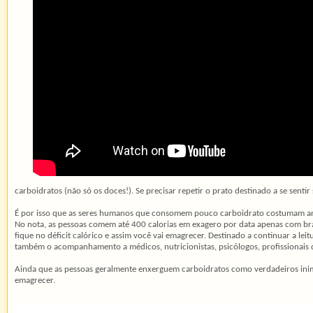
carboidratos (não só os doces!). Se precisar repetir o prato destinado a se sentir 
É por isso que as seres humanos que consomem pouco carboidrato costumam anali
No nota, as pessoas comem até 400 calorias em exagero por data apenas com bran
fique no déficit calórico e assim você vai emagrecer. Destinado a continuar a l
também o acompanhamento a médicos, nutricionistas, psicólogos, profissionais de
Ainda que as pessoas geralmente enxerguem carboidratos como verdadeiros inimig
emagrecer.