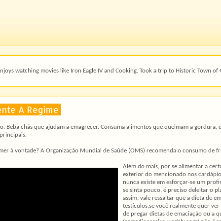
oys watching movies like Iron Eagle IV and Cooking. Took a trip to Historic Town of 
ente A Regime
do. Beba chás que ajudam a emagrecer. Consuma alimentos que queimam a gordura, d
principais.
comer à vontade? A Organização Mundial de Saúde (OMS) recomenda o consumo de fru
Além do mais, por se alimentar a cert
exterior do mencionado nos cardápio
nunca existe em esforçar-se um profis
se sinta pouco, é preciso deleitar o
assim, vale ressaltar que a dieta de 
testículos,se você realmente quer ver
de pregar dietas de emaciação ou a qua