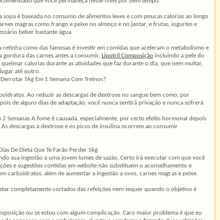
recomendado que você permaneça nesse nível por bem tempo.
da sopa é baseada no consumo de alimentos leves e com poucas calorias ao longo
arnes magras como frango e peixe no almoço e no jantar, e frutas, iogurtes e
essário beber bastante água.
a retinha como das famosas é investir em comidas que aceleram o metabolismo e
a gordura das carnes antes a consumir,
Lipotril Composiçăo
incluindo a pele do
queimar calorias durante as atividades que faz durante o dia, que nem multar,
ugar até outro.
 Derrotar 5kg Em 1 Semana Com Treinos?
rboidratos. Ao reduzir as descargas de dextrose no sangue bem como, por
pois de alguns dias de adaptação, você nunca sentirá privação e nunca sofrerá
 2 Semanas A fome é causada, especialmente, por certo efeito hormonal depois
ue.As descargas a dextrose e os picos de insulina ocorrem ao consumir
Dias De Dieta Que Te Farão Perder 5kg
tando sua ingestão a uma jovem lumes de sazão. Certo irá executar com que você
rmações e sugestões contidas em website não substituem o aconselhamento e
om carboidratos, além de aumentar a ingestão a ovos, carnes magras e peixe.
 estar completamente cortados das refeições nem sequer quando o objetivo é
ransposição ou se estou com algum complicação. Caro maior problema é que eu