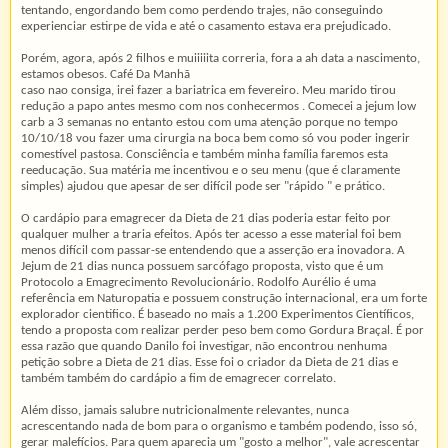
tentando, engordando bem como perdendo trajes, não conseguindo
experienciar estirpe de vida e até o casamento estava era prejudicado.
Porém, agora, após 2 filhos e muiiiiita correria, fora a ah data a nascimento,
estamos obesos. Café Da Manhã
caso nao consiga, irei fazer a bariatrica em fevereiro. Meu marido tirou
redução a papo antes mesmo com nos conhecermos . Comecei a jejum low
carb a 3 semanas no entanto estou com uma atenção porque no tempo
10/10/18 vou fazer uma cirurgia na boca bem como só vou poder ingerir
comestível pastosa. Consciência e também minha família faremos esta
reeducação. Sua matéria me incentivou e o seu menu (que é claramente
simples) ajudou que apesar de ser difícil pode ser "rápido " e prático.
O cardápio para emagrecer da Dieta de 21 dias poderia estar feito por
qualquer mulher a traria efeitos. Após ter acesso a esse material foi bem
menos difícil com passar-se entendendo que a asserção era inovadora. A
Jejum de 21 dias nunca possuem sarcófago proposta, visto que é um
Protocolo a Emagrecimento Revolucionário. Rodolfo Aurélio é uma
referência em Naturopatia e possuem construção internacional, era um forte
explorador cientifico. É baseado no mais a 1.200 Experimentos Científicos,
tendo a proposta com realizar perder peso bem como Gordura Braçal. É por
essa razão que quando Danilo foi investigar, não encontrou nenhuma
petição sobre a Dieta de 21 dias. Esse foi o criador da Dieta de 21 dias e
também também do cardápio a fim de emagrecer correlato.
Além disso, jamais salubre nutricionalmente relevantes, nunca
acrescentando nada de bom para o organismo e também podendo, isso só,
gerar malefícios. Para quem aparecia um "gosto a melhor", vale acrescentar