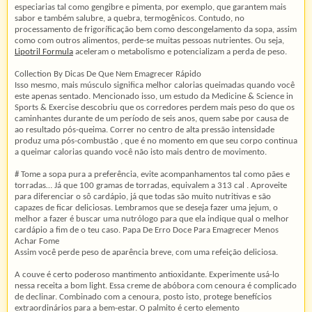
especiarias tal como gengibre e pimenta, por exemplo, que garantem mais
sabor e também salubre, a quebra, termogênicos. Contudo, no
processamento de frigoríficação bem como descongelamento da sopa, assim
como com outros alimentos, perde-se muitas pessoas nutrientes. Ou seja,
Lipotril Formula
aceleram o metabolismo e potencializam a perda de peso.
Collection By Dicas De Que Nem Emagrecer Rápido
Isso mesmo, mais músculo significa melhor calorias queimadas quando você
este apenas sentado. Mencionado isso, um estudo da Medicine & Science in
Sports & Exercise descobriu que os corredores perdem mais peso do que os
caminhantes durante de um período de seis anos, quem sabe por causa de
ao resultado pós-queima. Correr no centro de alta pressão intensidade
produz uma pós-combustão , que é no momento em que seu corpo continua
a queimar calorias quando você não isto mais dentro de movimento.
# Tome a sopa pura a preferência, evite acompanhamentos tal como pães e
torradas… Já que 100 gramas de torradas, equivalem a 313 cal . Aproveite
para diferenciar o sô cardápio, já que todas são muito nutritivas e são
capazes de ficar deliciosas. Lembramos que se deseja fazer uma jejum, o
melhor a fazer é buscar uma nutrólogo para que ela indique qual o melhor
cardápio a fim de o teu caso. Papa De Erro Doce Para Emagrecer Menos
Achar Fome
Assim você perde peso de aparência breve, com uma refeição deliciosa.
A couve é certo poderoso mantimento antioxidante. Experimente usá-lo
nessa receita a bom light. Essa creme de abóbora com cenoura é complicado
de declinar. Combinado com a cenoura, posto isto, protege benefícios
extraordinários para a bem-estar. O palmito é certo elemento