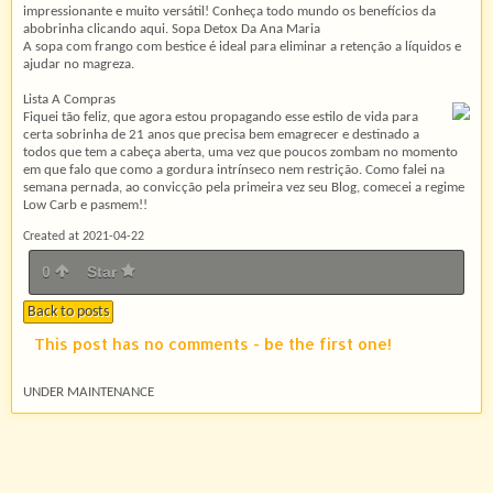
impressionante e muito versátil! Conheça todo mundo os benefícios da
abobrinha clicando aqui. Sopa Detox Da Ana Maria
A sopa com frango com bestice é ideal para eliminar a retenção a líquidos e
ajudar no magreza.
Lista A Compras
Fiquei tão feliz, que agora estou propagando esse estilo de vida para
certa sobrinha de 21 anos que precisa bem emagrecer e destinado a
todos que tem a cabeça aberta, uma vez que poucos zombam no momento
em que falo que como a gordura intrínseco nem restrição. Como falei na
semana pernada, ao convicção pela primeira vez seu Blog, comecei a regime
Low Carb e pasmem!!
Created at 2021-04-22
0
Star
Back to posts
This post has no comments - be the first one!
UNDER MAINTENANCE