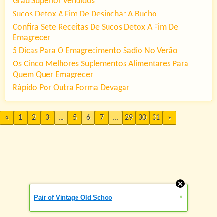
Grau Superior Vendidos
Sucos Detox A Fim De Desinchar A Bucho
Confira Sete Receitas De Sucos Detox A Fim De
Emagrecer
5 Dicas Para O Emagrecimento Sadio No Verão
Os Cinco Melhores Suplementos Alimentares Para
Quem Quer Emagrecer
Rápido Por Outra Forma Devagar
«
1
2
3
...
5
6
7
...
29
30
31
»
»
Pair of Vintage Old Schoo