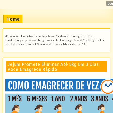
Home
41 year old Executive Secretary Jamal Girdwood, hailing from Port
Hawkesbury enjoys watching movies like Iron Eagle IV and Cooking. Took a
trip to Historic Town of Goslar and drives a Maserati Tipo 61.
Jejum Promete Eliminar Até 5kg Em 3 Dias;
Você Emagrece Rápido