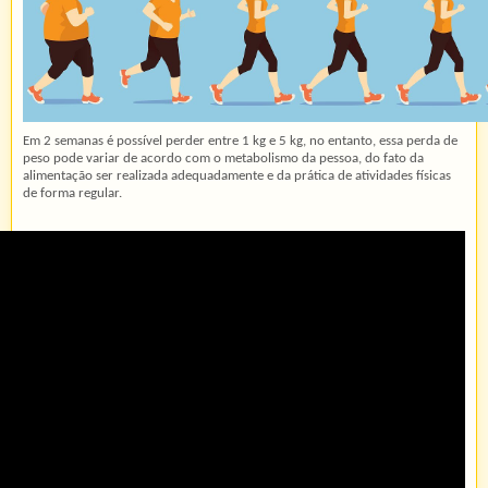
Em 2 semanas é possível perder entre 1 kg e 5 kg, no entanto, essa perda de
peso pode variar de acordo com o metabolismo da pessoa, do fato da
alimentação ser realizada adequadamente e da prática de atividades físicas
de forma regular.