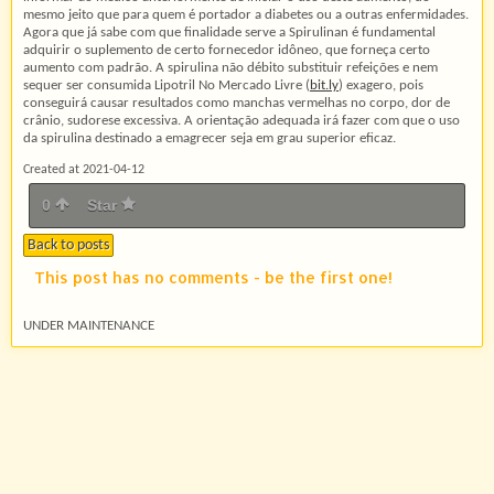
mesmo jeito que para quem é portador a diabetes ou a outras enfermidades.
Agora que já sabe com que finalidade serve a Spirulinan é fundamental
adquirir o suplemento de certo fornecedor idôneo, que forneça certo
aumento com padrão. A spirulina não débito substituir refeições e nem
sequer ser consumida Lipotril No Mercado Livre (
bit.ly
) exagero, pois
conseguirá causar resultados como manchas vermelhas no corpo, dor de
crânio, sudorese excessiva. A orientação adequada irá fazer com que o uso
da spirulina destinado a emagrecer seja em grau superior eficaz.
Created at 2021-04-12
0
Star
Back to posts
This post has no comments - be the first one!
UNDER MAINTENANCE