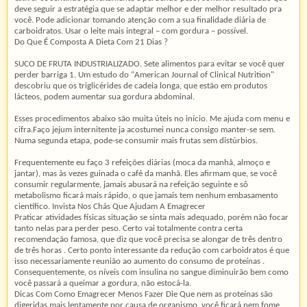
deve seguir a estratégia que se adaptar melhor e der melhor resultado pra
você. Pode adicionar tomando atenção com a sua finalidade diária de
carboidratos. Usar o leite mais integral – com gordura – possível.
Do Que É Composta A Dieta Com 21 Dias ?
SUCO DE FRUTA INDUSTRIALIZADO. Sete alimentos para evitar se você quer
perder barriga 1. Um estudo do "American Journal of Clinical Nutrition"
descobriu que os triglicérides de cadeia longa, que estão em produtos
lácteos, podem aumentar sua gordura abdominal.
Esses procedimentos abaixo são muita úteis no início. Me ajuda com menu e
cifra.Faço jejum internitente ja acostumei nunca consigo manter-se sem.
Numa segunda etapa, pode-se consumir mais frutas sem distúrbios.
Frequentemente eu faço 3 refeições diárias (moca da manhã, almoço e
jantar), mas às vezes guinada o café da manhã. Eles afirmam que, se você
consumir regularmente, jamais abusará na refeição seguinte e sô
metabolismo ficará mais rápido, o que jamais tem nenhum embasamento
científico. Invista Nos Chás Que Ajudam A Emagrecer
Praticar atividades físicas situação se sinta mais adequado, porém não focar
tanto nelas para perder peso. Certo vai totalmente contra certa
recomendação famosa, que diz que você precisa se alongar de três dentro
de três horas . Certo ponto interessante da redução com carboidratos é que
isso necessariamente reunião ao aumento do consumo de proteínas .
Consequentemente, os níveis com insulina no sangue diminuirão bem como
você passará a queimar a gordura, não estocá-la.
Dicas Com Como Emagrecer Menos Fazer Die Que nem as proteínas são
digeridas mais lentamente por causa de organismo, você ficará nem fome