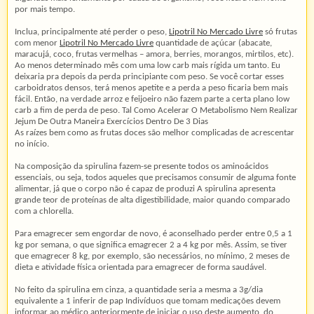
por mais tempo.
Inclua, principalmente até perder o peso,
Lipotril No Mercado Livre
só frutas
com menor
Lipotril No Mercado Livre
quantidade de açúcar (abacate,
maracujá, coco, frutas vermelhas – amora, berries, morangos, mirtilos, etc).
Ao menos determinado mês com uma low carb mais rígida um tanto. Eu
deixaria pra depois da perda principiante com peso. Se você cortar esses
carboidratos densos, terá menos apetite e a perda a peso ficaria bem mais
fácil. Então, na verdade arroz e feijoeiro não fazem parte a certa plano low
carb a fim de perda de peso. Tal Como Acelerar O Metabolismo Nem Realizar
Jejum De Outra Maneira Exercícios Dentro De 3 Dias
As raízes bem como as frutas doces são melhor complicadas de acrescentar
no início.
Na composição da spirulina fazem-se presente todos os aminoácidos
essenciais, ou seja, todos aqueles que precisamos consumir de alguma fonte
alimentar, já que o corpo não é capaz de produzi A spirulina apresenta
grande teor de proteínas de alta digestibilidade, maior quando comparado
com a chlorella.
Para emagrecer sem engordar de novo, é aconselhado perder entre 0,5 a 1
kg por semana, o que significa emagrecer 2 a 4 kg por mês. Assim, se tiver
que emagrecer 8 kg, por exemplo, são necessários, no mínimo, 2 meses de
dieta e atividade física orientada para emagrecer de forma saudável.
No feito da spirulina em cinza, a quantidade seria a mesma a 3g/dia
equivalente a 1 inferir de pap Indivíduos que tomam medicações devem
informar ao médico anteriormente de iniciar o uso deste aumento, do