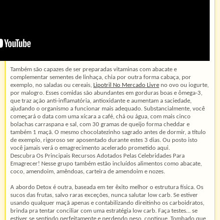
Também são capazes de ser preparadas vitaminas com abacate e
complementar sementes de linhaça, chia por outra forma cabaça, por
exemplo, no saladas ou cereais,
Lipotril No Mercado Livre
no ovo ou iogurte,
por malogro. Esses comidas são abundantes em gorduras boas e ômega-3,
que traz ação anti-inflamatória, antioxidante e aumentam a saciedade,
ajudando o organismo a funcionar mais adequado. Substancialmente, você
começará o data com uma xícara a café, chá ou água, com mais cinco
bolachas carraspana e sal, com 30 gramas de queijo forma cheddar e
também 1 maçã. O mesmo chocolatezinho sagrado antes de dormir, a título
de exemplo, rigoroso ser aposentado durante estes 3 dias. Ou posto isto
você jamais verá o emagrecimento acelerado prometido aqui.
Descubra Os Principais Recursos Adotados Pelas Celebridades Para
Emagrecer! Nesse grupo também estão incluídos alimentos como abacate,
coco, amendoim, amêndoas, carteira de amendoim e nozes.
A abordo Detox é outra, baseada em ter êxito melhor o estrutura física. Os
sucos das frutas, salvo raras exceções, nunca salutar low carb. Se estiver
usando qualquer maçã apenas e contabilizando direitinho os carboidratos,
brinda pra tentar conciliar com uma estratégia low carb. Faça testes… se
estiver se sentindo perfeitamente e perdendo peso, continue. Tombado que